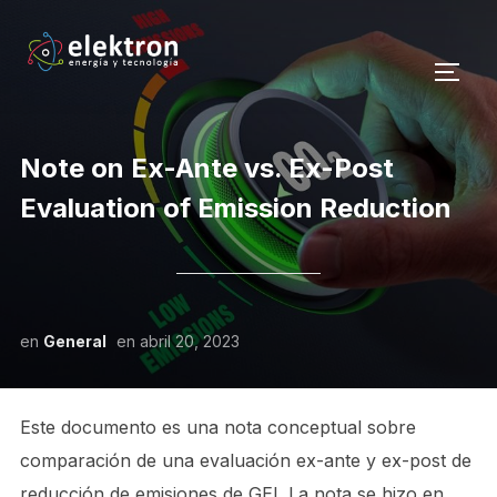
ALTE
Note on Ex-Ante vs. Ex-Post
Evaluation of Emission Reduction
en
General
en
abril 20, 2023
Este documento es una nota conceptual sobre
comparación de una evaluación ex-ante y ex-post de
reducción de emisiones de GEI. La nota se hizo en