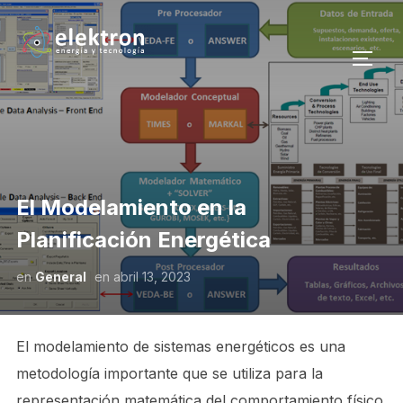
ALTE
El Modelamiento en la
Planificación Energética
en
General
en
abril 13, 2023
El modelamiento de sistemas energéticos es una
metodología importante que se utiliza para la
representación matemática del comportamiento físico